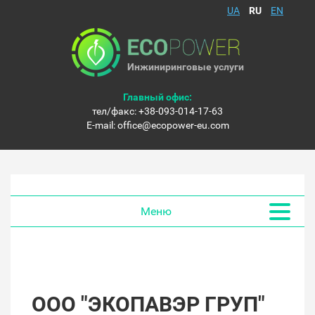
UA
RU
EN
Инжиниринговые услуги
Главный офис:
тел/факс:
+38-093-014-17-63
E-mail:
office@ecopower-eu.com
Меню
ООО "ЭКОПАВЭР ГРУП"